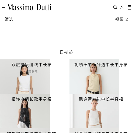
筛选
视图 2
白衬衫
双层拼接缝线中长裙
刺绣细节荷叶边中长半身裙
本周新品
褶饰府绸长款半身裙
飘逸荷叶边中长半身裙