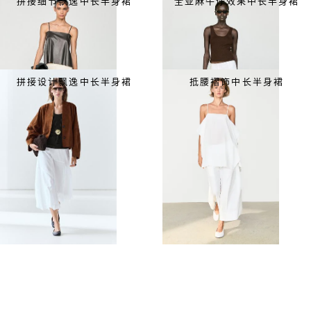
拼接细节飘逸中长半身裙
全亚麻牛仔效果中长半身裙
拼接设计飘逸中长半身裙
抵腰褶饰中长半身裙