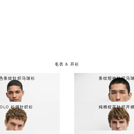
毛衣 & 开衫
色条纹针织马球衫
条纹短袖针织马
POLO 衫领针织衫
纯棉绞花针织开
本周新品
本周新品