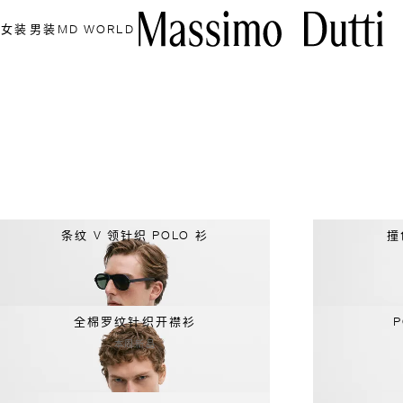
女装
男装
MD WORLD
条纹 V 领针织 POLO 衫
撞
全棉罗纹针织开襟衫
本周新品