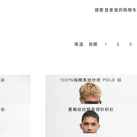
搜索
登录
我的购物车
筛选
视图
1
2
3
球衫
100%纯棉条纹针织 POLO 衫
襟衫
菱格纹拉链高领针织衫
本周新品