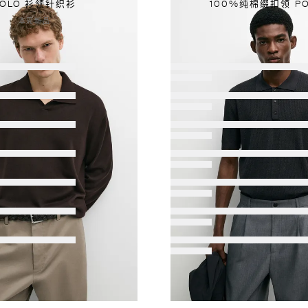
POLO 衫领针织衫
100%纯棉缀扣领 PO
本周新品