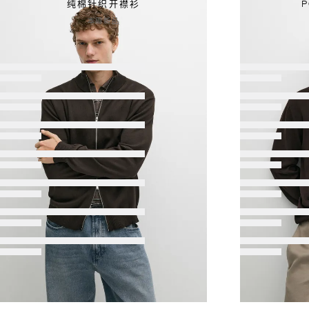
纯棉针织开襟衫
本周新品