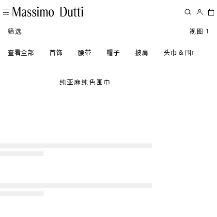
筛选
视图 1
查看全部
首饰
腰带
帽子
披肩
头巾 & 围巾
纯亚麻纯色围巾