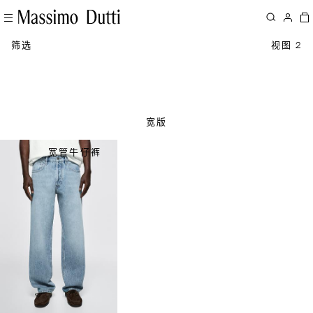
筛选
视图 2
宽版
宽管牛仔裤