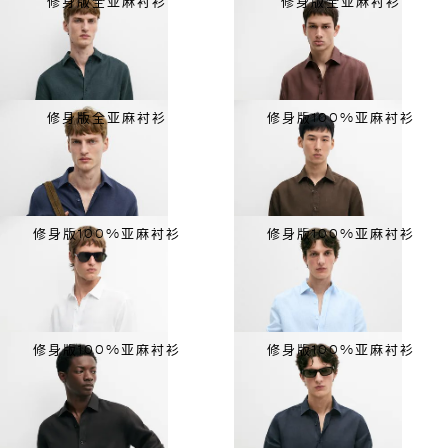
修身版全亚麻衬衫
修身版全亚麻衬衫
修身版全亚麻衬衫
修身版100%亚麻衬衫
修身版100%亚麻衬衫
修身版100%亚麻衬衫
修身版100%亚麻衬衫
修身版100%亚麻衬衫