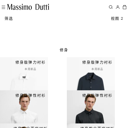
筛选
视图 2
修身
修身版弹力衬衫
修身版弹力衬衫
本周新品
本周新品
修身版弹性衬衫
修身版弹性衬衫