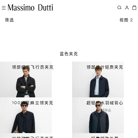
筛选
视图 2
蓝色夹克
领部细节飞行员夹克
领部设计轻质夹克
100%亚麻立领夹克
超轻抗水羽绒背心
本周新品