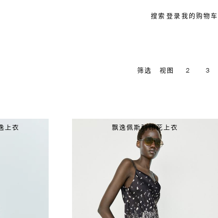
搜索
登录
我的购物车
筛选
视图
2
3
逸上衣
飘逸佩斯利印花上衣