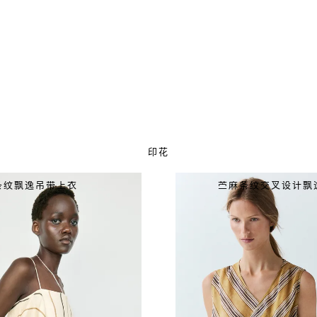
印花
条纹飘逸吊带上衣
苎麻条纹交叉设计飘