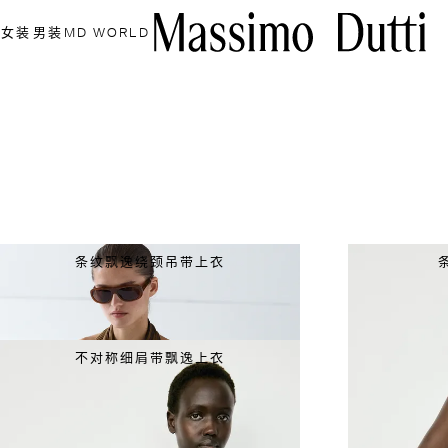
女装
男装
MD WORLD
条纹飘逸绕颈吊带上衣
不对称细肩带飘逸上衣