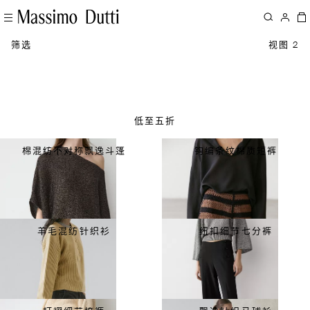
筛选
视图 2
低至五折
棉混纺不对称飘逸斗篷
钩编条纹棉质短裤
羊毛混纺针织衫
纽扣细节七分裤