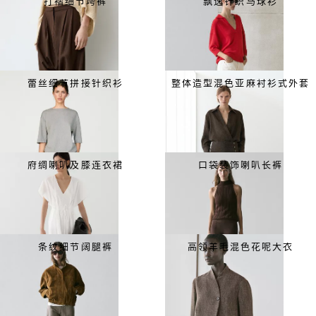
打褶细节垮裤
飘逸针织马球衫
蕾丝细节拼接针织衫
整体造型混色亚麻衬衫式外套
府绸喇叭及膝连衣裙
口袋装饰喇叭长裤
条纹细节阔腿裤
高领羊毛混色花呢大衣