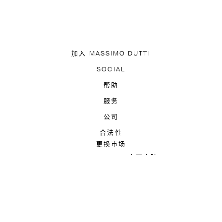
加入 MASSIMO DUTTI
下载应用
SOCIAL
TIK TOK
FACEBOOK
帮助
PINTEREST
YOUTUBE
联系我们
常见问题
服务
可访问性
追踪您的订单
服务
MASSIMO DUTTI FEEL
公司
配送信息
于 MASSIMO DUTTI
线下门店查找
合法性
PRESS
加入
更换市场
隐私政策
退货政策
COOKIES INFORMATION
MAINLAND CHINA / 中国大陆 (¥)
选择语言
ZH
EN
订阅我们的最新资讯，我们将向您发送关于最新产品和潮流趋势的