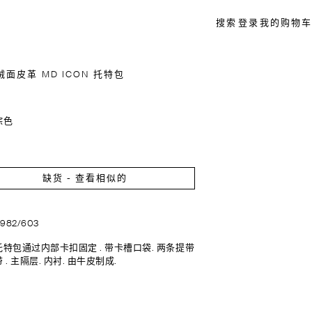
搜索
登录
我的购物车
面皮革 MD ICON 托特包
棕色
缺货 - 查看相似的
6982/603
特包通过内部卡扣固定 . 带卡槽口袋. 两条提带
 . 主隔层. 内衬. 由牛皮制成.