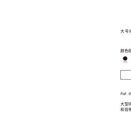
大号绒
颜色
Ref. 
大型托
和背带