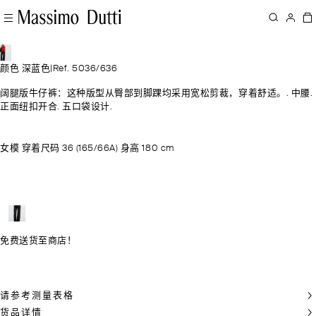
颜色 深蓝色
|
Ref. 5036/636
阔腿版牛仔裤：这种版型从臀部到脚踝均采用宽松剪裁，穿着舒适。. 中腰.
正面纽扣开合. 五口袋设计.
女模 穿着尺码 36 (165/66A) 身高 180 cm
免费送货至商店！
请参考测量表格
货品详情