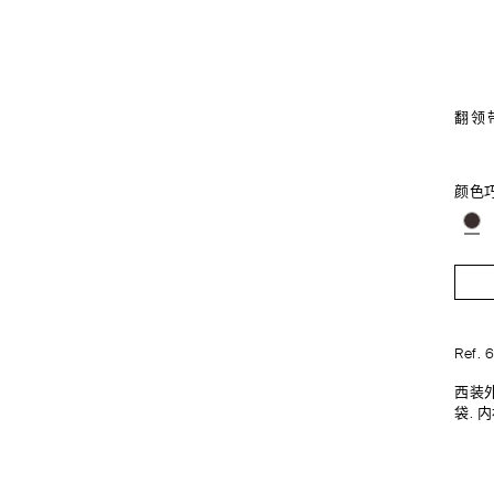
翻领
颜色
Ref. 
西装外
袋. 内