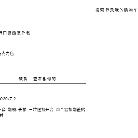
搜索
登录
我的购物车
带口袋西装外套
巧克力色
缺货 - 查看相似的
6039/712
套. 翻领. 长袖. 三粒纽扣开合. 四个缀扣翻盖贴
衬.