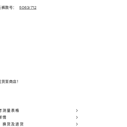
长裤款号：
5063/712
送货至商店！
考测量表格
详情
，换货及退货