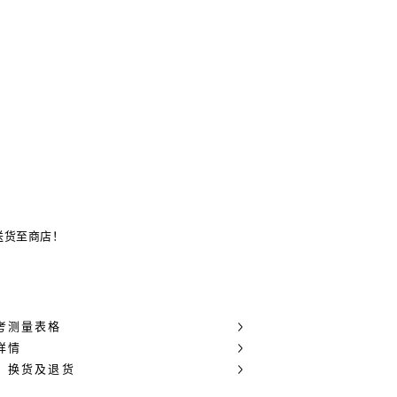
送货至商店！
考测量表格
详情
，换货及退货