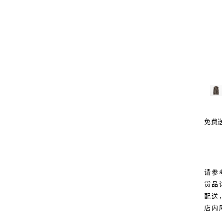
免费
请参
货品
配送
店内