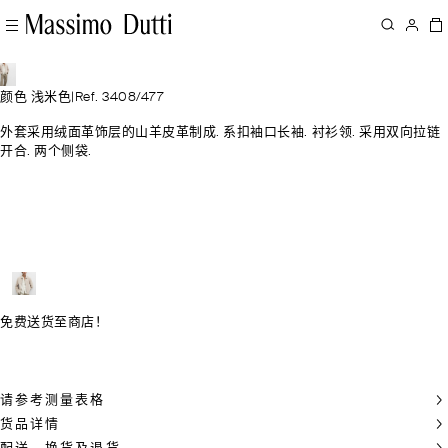
颜色 浅米色
|
Ref. 3408/477
外套采用绒面革饰层的山羊皮革制成. 系扣袖口长袖. 衬衫领. 采用双向拉链
开合. 两个侧袋.
免费送货至商店！
请参考测量表格
货品详情