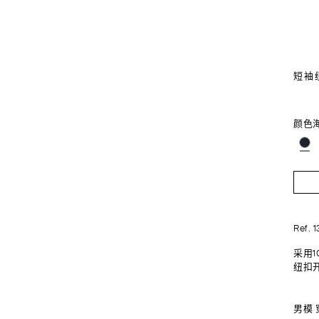
短袖
颜色
Ref. 
采用
纽扣
男模 穿