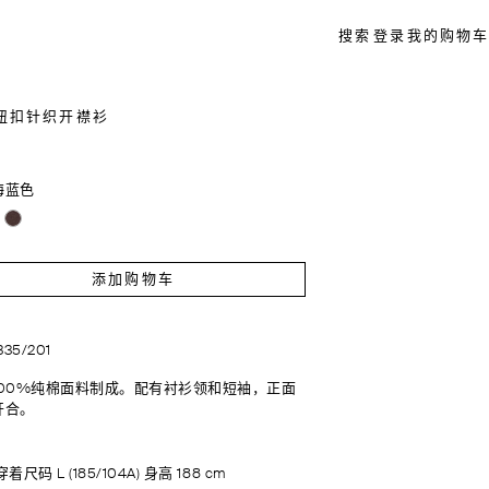
搜索
登录
我的购物车
纽扣针织开襟衫
海蓝色
添加购物车
1335/201
100%纯棉面料制成。配有衬衫领和短袖，正面
开合。
着尺码 L (185/104A) 身高 188 cm