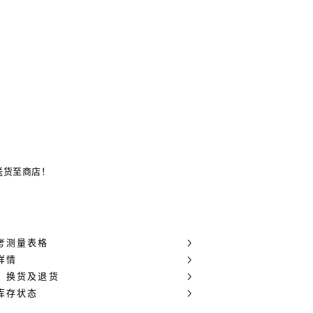
送货至商店！
考测量表格
详情
，换货及退货
库存状态