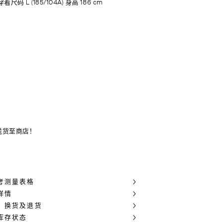
着尺码 L (185/104A) 身高 186 cm
送货至商店！
考测量表格
详情
，换货及退货
库存状态