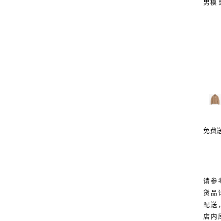
男模 穿
免费
请参
货品
配送
店内