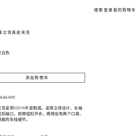
搜索
登录
我的购物车
革立领真皮夹克
米白色
添加购物车
3434/451
夹克采用100%牛皮制成。采用立领设计，长袖
纽扣袖口，前襟纽扣开合，两侧设有两个口袋，
细致的车线细节。