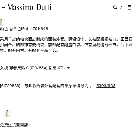
颜色 香草色
|
Ref. 4791/648
采用羊皮纳帕软面皮制成的西装外套。翻领设计，长袖配纽扣袖口。正面纽
扣闭合。胸部饰有嵌线袋，前部配有翻盖口袋。饰有剪裁缝线细节。后中开
衩。配有内衬。有配套单品可选。
女模 穿着尺码 S (170/88A) 身高 177 cm
[61729836]：与此款西装外套配套的半身裙编号为 。
5303/603
免费送货至商店！