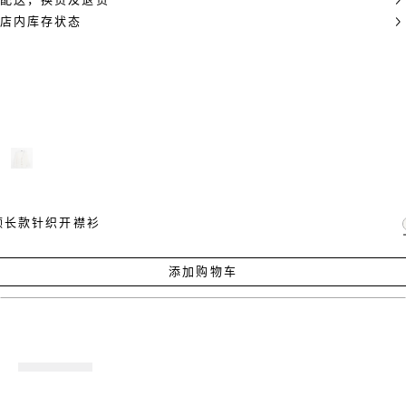
配送，换货及退货
店内库存状态
领长款针织开襟衫
添加购物车