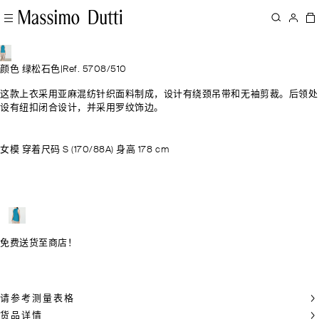
颜色 绿松石色
|
Ref. 5708/510
这款上衣采用亚麻混纺针织面料制成，设计有绕颈吊带和无袖剪裁。后领处
设有纽扣闭合设计，并采用罗纹饰边。
女模 穿着尺码 S (170/88A) 身高 178 cm
免费送货至商店！
请参考测量表格
货品详情