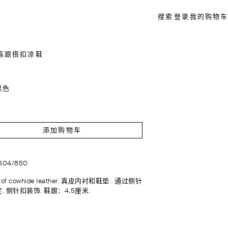
搜索
登录
我的购物车
高跟搭扣凉鞋
黑色
添加购物车
1604/850
 of cowhide leather. 真皮内衬和鞋垫 . 通过侧针
. 侧针扣装饰. 鞋跟：4,5厘米.