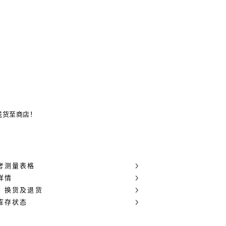
送货至商店！
考测量表格
详情
，换货及退货
库存状态