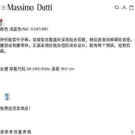
颜色 浅蓝色
|
Ref. 5061/861
钟形版型牛仔裤。该版型在膝盖处采用贴合剪裁，随后逐渐向裤脚处放宽。
腰部设有腰带袢。正面采用拉链及钮扣闭合设计。配有两个侧袋。短款剪
裁。
女模 穿着尺码 36 (165/66A) 身高 180 cm
免费送货至商店！
请参考测量表格