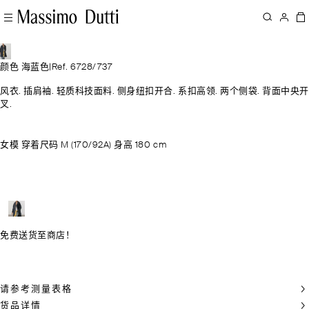
颜色 海蓝色
|
Ref. 6728/737
风衣. 插肩袖. 轻质科技面料. 侧身纽扣开合. 系扣高领. 两个侧袋. 背面中央开
叉.
女模 穿着尺码 M (170/92A) 身高 180 cm
免费送货至商店！
请参考测量表格
货品详情