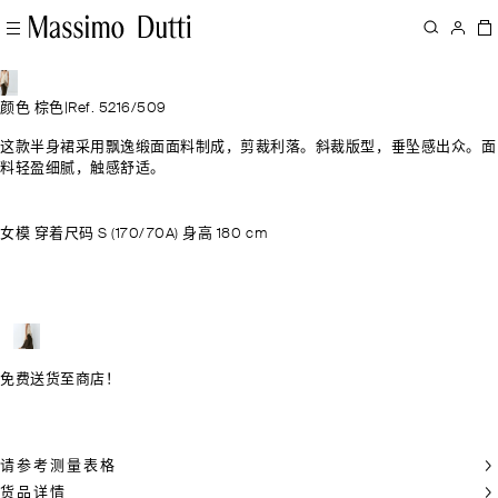
颜色 棕色
|
Ref. 5216/509
这款半身裙采用飘逸缎面面料制成，剪裁利落。斜裁版型，垂坠感出众。面
料轻盈细腻，触感舒适。
女模 穿着尺码 S (170/70A) 身高 180 cm
免费送货至商店！
请参考测量表格
货品详情