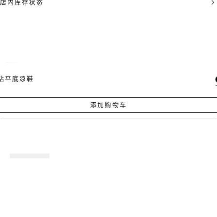
店内库存状态
钻平底凉鞋
添加购物车