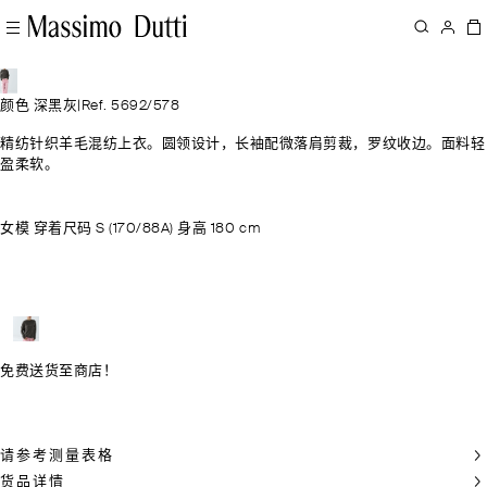
颜色 深黑灰
|
Ref. 5692/578
精纺针织羊毛混纺上衣。圆领设计，长袖配微落肩剪裁，罗纹收边。面料轻
盈柔软。
女模 穿着尺码 S (170/88A) 身高 180 cm
免费送货至商店！
请参考测量表格
货品详情