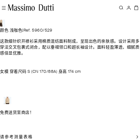
颜色 浅咖色
|
Ref. 5960/529
这款细针织开襟衫采用棉质混纺面料制成，呈现出色的亲肤感。设计采用多
穿法交叉包裹式闭合，配以垂褶领口和超长袖设计。面料轻盈薄透，细腻质
感倍显优雅。
女模 穿着尺码 S (CN 170/88A) 身高 174 cm
免费送货至商店！
请参考测量表格