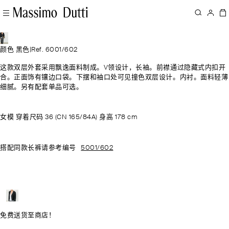
颜色 黑色
|
Ref. 6001/602
这款双层外套采用飘逸面料制成。V领设计，长袖。前襟通过隐藏式内扣开
合。正面饰有镶边口袋。下摆和袖口处可见撞色双层设计。内衬。面料轻薄
细腻。另有配套单品可选。
女模 穿着尺码 36 (CN 165/84A) 身高 178 cm
搭配同款长裤请参考编号
5001/602
免费送货至商店！