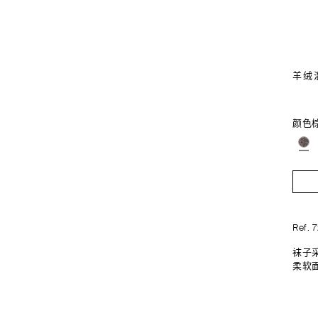
羊绒
颜色
Ref. 
袜子采
柔软面