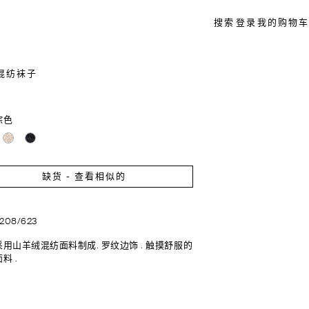
搜索
登录
我的购物车
混纺袜子
棕色
缺货 - 查看相似的
7208/623
用山羊绒混纺面料制成. 罗纹边饰 . 触摸舒服的
料 .