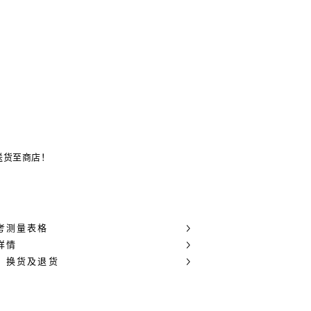
送货至商店！
考测量表格
详情
，换货及退货