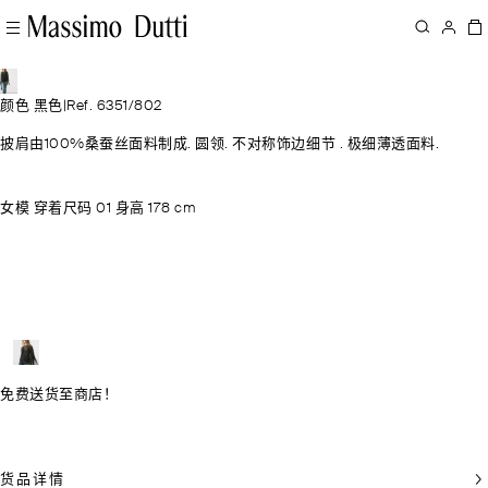
颜色 黑色
|
Ref. 6351/802
披肩由100%桑蚕丝面料制成. 圆领. 不对称饰边细节 . 极细薄透面料.
女模 穿着尺码 01 身高 178 cm
免费送货至商店！
货品详情