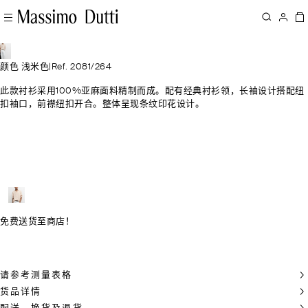
颜色 浅米色
|
Ref. 2081/264
此款衬衫采用100%亚麻面料精制而成。配有经典衬衫领，长袖设计搭配纽
扣袖口，前襟纽扣开合。整体呈现条纹印花设计。
免费送货至商店！
请参考测量表格
货品详情