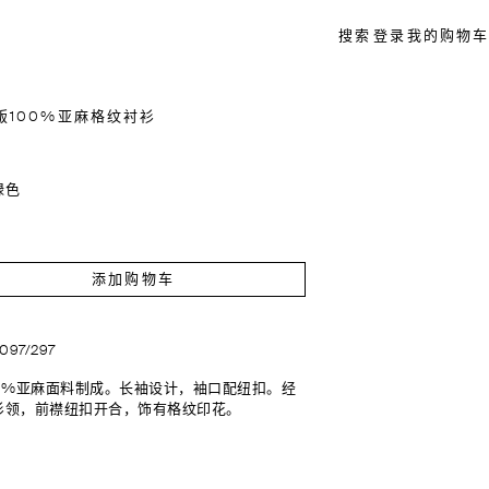
搜索
登录
我的购物车
版100%亚麻格纹衬衫
绿色
添加购物车
2097/297
00%亚麻面料制成。长袖设计，袖口配纽扣。经
衫领，前襟纽扣开合，饰有格纹印花。