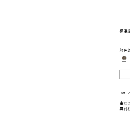
标准
颜色
Ref. 
由1
典衬