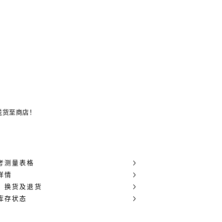
送货至商店！
考测量表格
详情
，换货及退货
库存状态